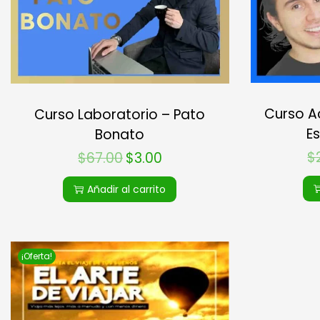
Curso A
Curso Laboratorio – Pato
E
Bonato
$
$
67.00
$
3.00
Añadir al carrito
¡Oferta!