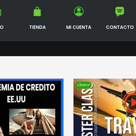
IO
TIENDA
MI CUENTA
CONTACTO
¡Oferta!