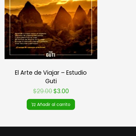
El Arte de Viajar – Estudio
Guti
$
29.00
$
3.00
Añadir al carrito