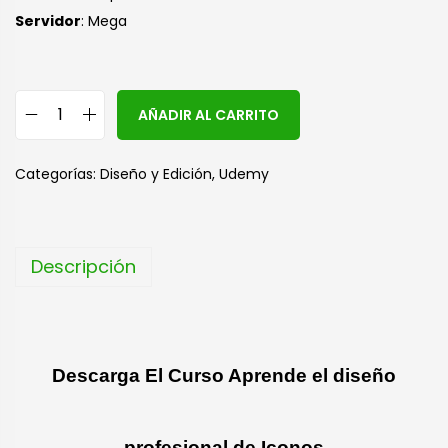
Servidor
: Mega
A
AÑADIR AL CARRITO
l
t
Categorías:
Diseño y Edición
,
Udemy
e
r
n
Descripción
a
t
i
v
Descarga El Curso Aprende el diseño
e
:
profesional de Iconos