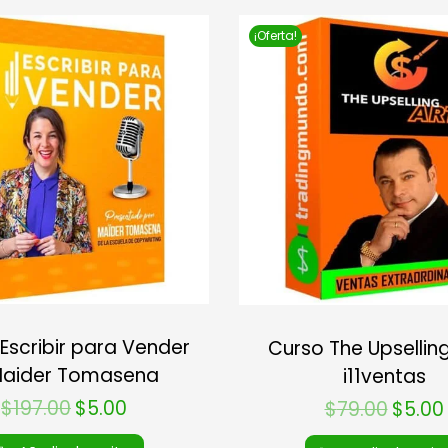
¡Oferta!
Escribir para Vender
Curso The Upselling
Maider Tomasena
i11ventas
$
197.00
$
5.00
$
79.00
$
5.00