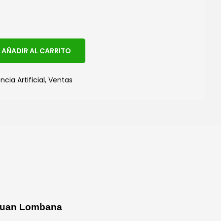
A
AÑADIR AL CARRITO
l
t
ncia Artificial
,
Ventas
e
r
n
a
t
i
v
e
:
 Juan Lombana