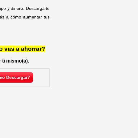
empo y dinero. Descarga tu
erás a cómo aumentar tus
o vas a ahorrar?
 ti mismo(a).
o Descargar?