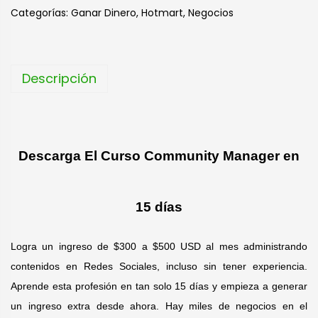
t
Categorías:
Ganar Dinero
,
Hotmart
,
Negocios
e
r
n
Descripción
a
t
i
v
Descarga El Curso Community Manager en
e
:
15 días
Logra un ingreso de $300 a $500 USD al mes administrando
contenidos en Redes Sociales, incluso sin tener experiencia.
Aprende esta profesión en tan solo 15 días y empieza a generar
un ingreso extra desde ahora. Hay miles de negocios en el