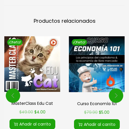
Productos relacionados
¡Oferta!
¡Oferta!
MasterClass Edu Cat
Curso Economía 101
$
49.00
$
4.00
$
79.90
$
5.00
Añadir al carrito
Añadir al carrito