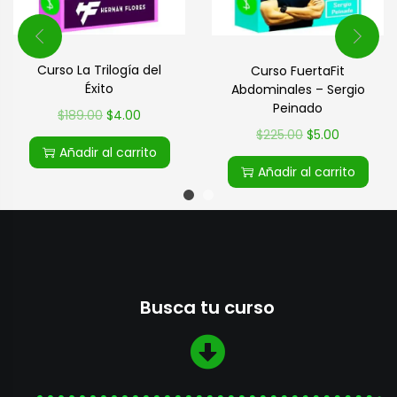
Curso La Trilogía del
Curso FuertaFit
Éxito
Abdominales – Sergio
Peinado
$
189.00
$
4.00
$
225.00
$
5.00
Añadir al carrito
Añadir al carrito
Busca tu curso