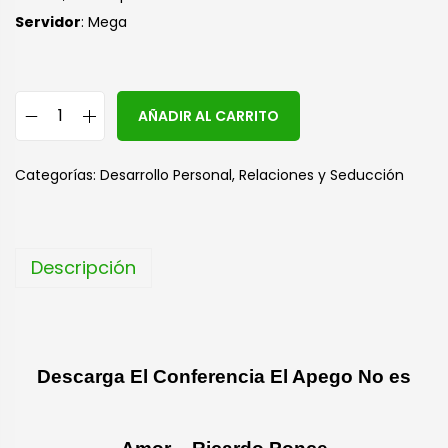
S
ervidor
: Mega
A
AÑADIR AL CARRITO
l
t
Categorías:
Desarrollo Personal
,
Relaciones y Seducción
e
r
n
Descripción
a
t
i
v
Descarga El Conferencia El Apego No es
e
: