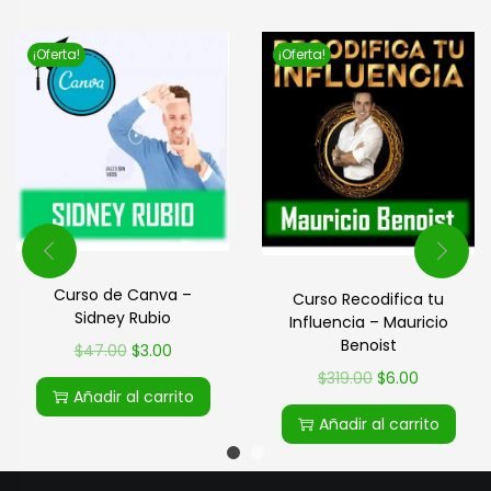
¡Oferta!
¡Oferta!
Curso de Canva –
Curso Recodifica tu
Sidney Rubio
Influencia – Mauricio
Benoist
$
47.00
$
3.00
$
319.00
$
6.00
Añadir al carrito
Añadir al carrito