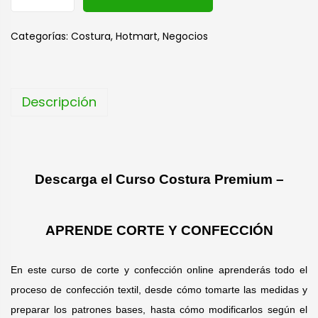
l
t
Categorías:
Costura
,
Hotmart
,
Negocios
e
r
n
Descripción
a
t
i
v
Descarga el Curso Costura Premium –
e
:
APRENDE CORTE Y CONFECCIÓN
En este curso de corte y confección online aprenderás todo el
proceso de confección textil, desde cómo tomarte las medidas y
preparar los patrones bases, hasta cómo modificarlos según el