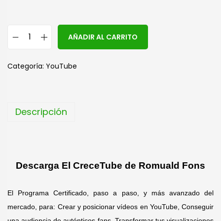
A
AÑADIR AL CARRITO
l
t
Categoría:
YouTube
e
r
n
Descripción
a
t
i
v
Descarga El CreceTube de Romuald Fons
e
:
El Programa Certificado, paso a paso, y más avanzado del
mercado, para: Crear y posicionar vídeos en YouTube, Conseguir
una audiencia de auténticos fans, Transformar tus visualizaciones