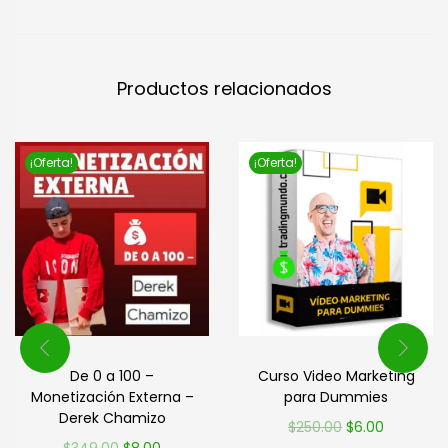
Productos relacionados
¡Oferta!
¡Oferta!
De 0 a 100 –
Curso Video Marketing
Monetización Externa –
para Dummies
Derek Chamizo
$
250.00
$
6.00
$
349.00
$
8.00