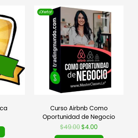
¡Oferta!
ica
Curso Airbnb Como
Oportunidad de Negocio
$
49.00
$
4.00
o