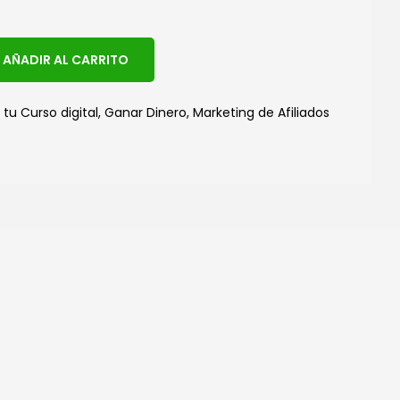
A
AÑADIR AL CARRITO
l
t
 tu Curso digital
,
Ganar Dinero
,
Marketing de Afiliados
e
r
n
a
t
i
v
e
: