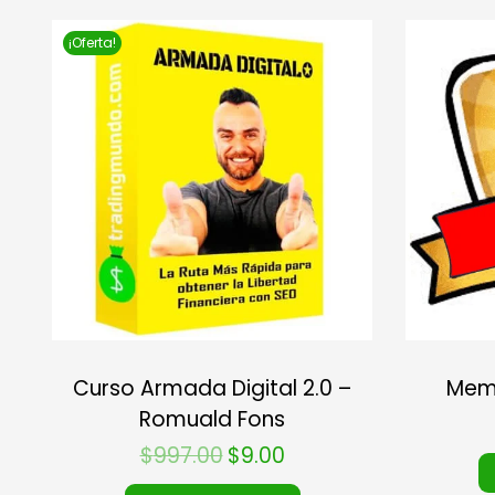
¡Oferta!
Curso Armada Digital 2.0 –
Memb
Romuald Fons
$
997.00
$
9.00