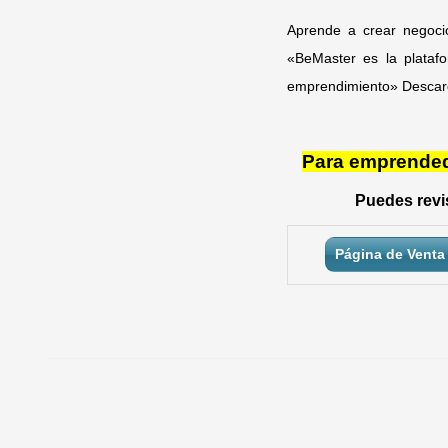
Aprende a crear negocio
«BeMaster es la plataf
emprendimiento» Descarg
Para emprendedo
Puedes revis
Página de Venta 