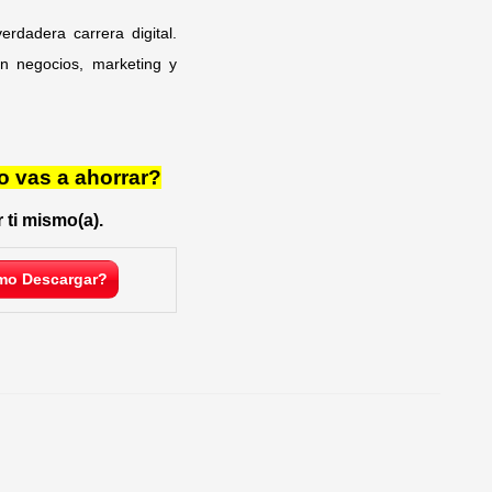
dadera carrera digital.
n negocios, marketing y
o vas a ahorrar?
 ti mismo(a).
o Descargar?