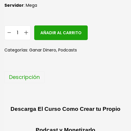
S
ervidor
: Mega
A
AÑADIR AL CARRITO
l
t
Categorías:
Ganar Dinero
,
Podcasts
e
r
n
Descripción
a
t
i
v
Descarga El Curso Como Crear tu Propio
e
:
Podcast y Monetizarlo