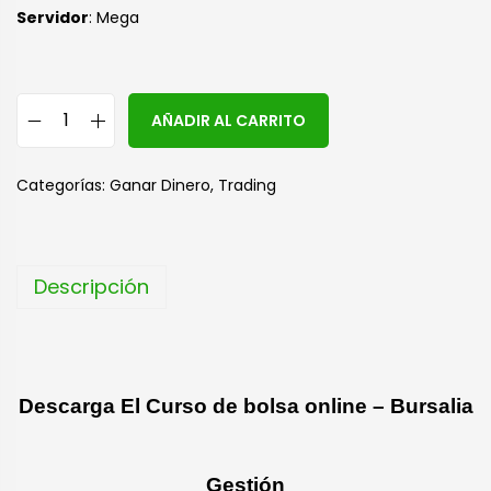
Servidor
: Mega
A
AÑADIR AL CARRITO
l
t
Categorías:
Ganar Dinero
,
Trading
e
r
n
Descripción
a
t
i
v
Descarga El Curso de bolsa online – Bursalia
e
:
Gestión