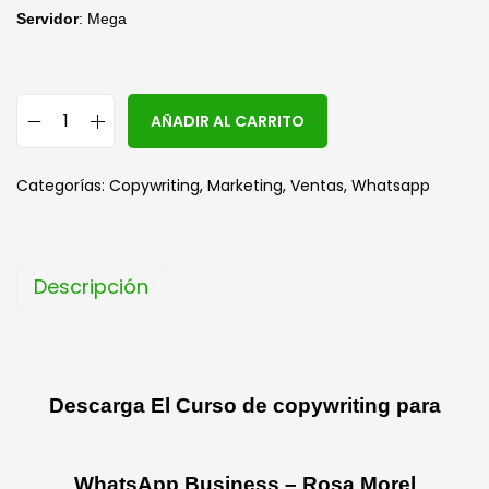
Servidor
: Mega
A
AÑADIR AL CARRITO
l
t
Categorías:
Copywriting
,
Marketing
,
Ventas
,
Whatsapp
e
r
n
Descripción
a
t
i
v
Descarga El Curso de copywriting para
e
:
WhatsApp Business – Rosa Morel