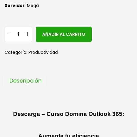
S
ervidor
: Mega
A
AÑADIR AL CARRITO
l
t
Categoría:
Productividad
e
r
n
Descripción
a
t
i
v
Descarga – Curso Domina Outlook 365:
e
:
Aumenta tu eficiencia