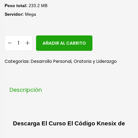
Peso total:
233.2 MB
Servidor:
Mega
A
AÑADIR AL CARRITO
l
t
Categorías:
Desarrollo Personal
,
Oratoria y Liderazgo
e
r
n
Descripción
a
t
i
v
Descarga El Curso El Código Knesix de
e
: