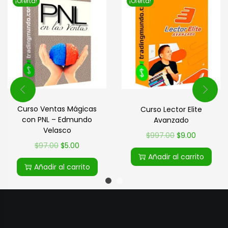
¡Oferta!
¡Oferta!
Curso Ventas Mágicas
Curso Lector Elite
con PNL – Edmundo
Avanzado
Velasco
$
997.00
$
9.00
$
97.00
$
5.00
Añadir al carrito
Añadir al carrito