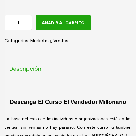
A
AÑADIR AL CARRITO
l
t
Categorías:
Marketing
,
Ventas
e
r
n
Descripción
a
t
i
v
Descarga El Curso El Vendedor Millonario
e
:
La base del éxito de los individuos y organizaciones está en las
ventas, sin ventas no hay paraíso. Con este curso tu también
puedes convertirte en un vendedor de elite…APROVÉCHALO!!!