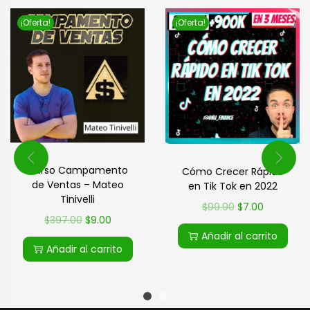
¡Oferta!
¡Oferta!
Curso Campamento
Cómo Crecer Rápido
de Ventas – Mateo
en Tik Tok en 2022
Tinivelli
$
99.90
$
7.00
$
397.00
$
9.00
Añadir al carrito
Añadir al carrito