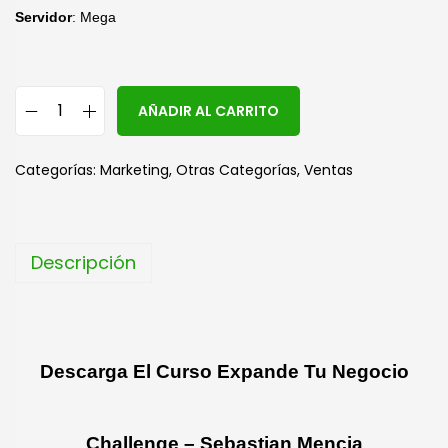
Servidor
: Mega
A
AÑADIR AL CARRITO
l
t
Categorías:
Marketing
,
Otras Categorías
,
Ventas
e
r
n
Descripción
a
t
i
v
Descarga El Curso Expande Tu Negocio
e
:
Challenge – Sebastian Mencia