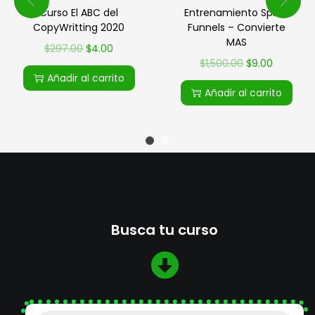
Entrenamiento Sprint
Curso El ABC del
Funnels – Convierte
CopyWritting 2020
MAS
$
297.00
$
4.00
$
1,500.00
$
9.00
Añadir al carrito
Añadir al carrito
Busca tu curso