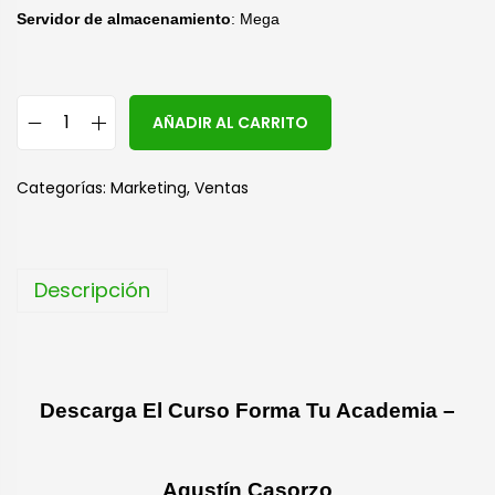
Servidor de almacenamiento
: Mega
A
AÑADIR AL CARRITO
l
t
Categorías:
Marketing
,
Ventas
e
r
n
Descripción
a
t
i
v
Descarga El Curso Forma Tu Academia –
e
:
Agustín Casorzo