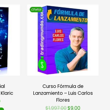
¡Oferta!
ial
Curso Fórmula de
Klaric
Lanzamiento – Luis Carlos
Flores
0
$
1,997.00
$
9.00