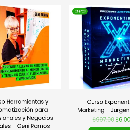
¡Oferta!
so Herramientas y
Curso Exponent
omatización para
Marketing – Jurgen 
sionales y Negocios
$
997.00
$
6.0
tales – Geni Ramos