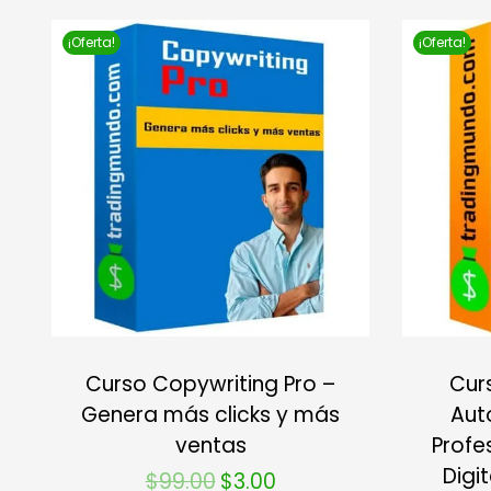
¡Oferta!
¡Oferta!
Curso Copywriting Pro –
Cur
Genera más clicks y más
Aut
ventas
Profe
Digi
$
99.00
$
3.00