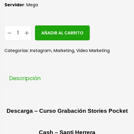
S
ervidor
: Mega
A
AÑADIR AL CARRITO
l
t
Categorías:
Instagram
,
Marketing
,
Video Marketing
e
r
n
Descripción
a
t
i
v
Descarga – Curso Grabación Stories Pocket
e
:
Cash – Santi Herrera