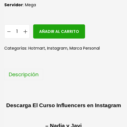
Servidor
: Mega
A
AÑADIR AL CARRITO
l
t
Categorías:
Hotmart
,
Instagram
,
Marca Personal
e
r
n
Descripción
a
t
i
v
Descarga El Curso Influencers en Instagram
e
:
– Nadia y Javi