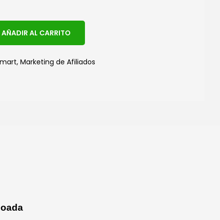
A
AÑADIR AL CARRITO
l
t
tmart
,
Marketing de Afiliados
e
r
n
a
t
i
v
e
:
boada