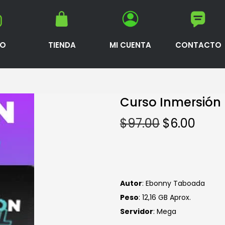
IO
TIENDA
MI CUENTA
CONTACTO
Curso Inmersión 
$
97.00
$
6.00
Autor
: Ebonny Taboada
Peso
: 12,16 GB Aprox.
S
ervidor
: Mega