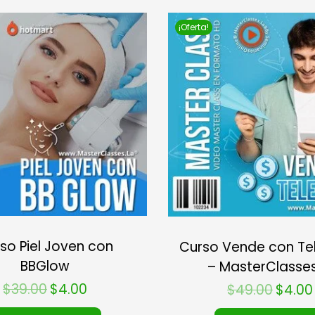
¡Oferta!
so Piel Joven con
Curso Vende con T
BBGlow
– MasterClasses
$
39.00
$
4.00
$
49.00
$
4.00