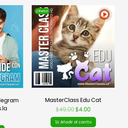
¡Oferta!
MasterClass Edu Cat
elegram
.la
$
49.00
$
4.00
Añadir al carrito