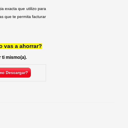
a exacta que utilizo para
s que te permita facturar
o vas a ahorrar?
 ti mismo(a).
o Descargar?