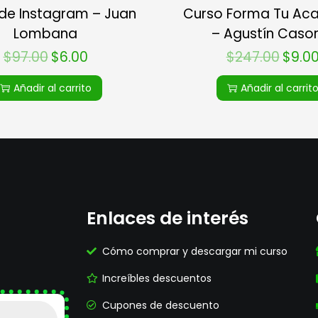
de Instagram – Juan
Curso Forma Tu Ac
Lombana
– Agustín Caso
$
97.00
$
6.00
$
247.00
$
9.0
Añadir al carrito
Añadir al carrit
Enlaces de interés
Cómo comprar y descargar mi curso
Increíbles descuentos
Cupones de descuento