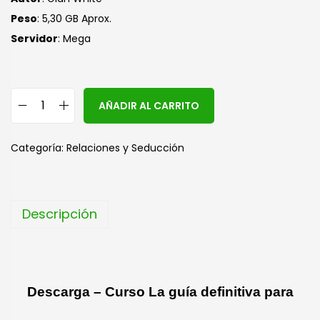
Peso
: 5,30 GB Aprox.
S
ervidor
: Mega
A
AÑADIR AL CARRITO
l
t
Categoría:
Relaciones y Seducción
e
r
n
Descripción
a
t
i
v
Descarga – Curso La guía definitiva para
e
: