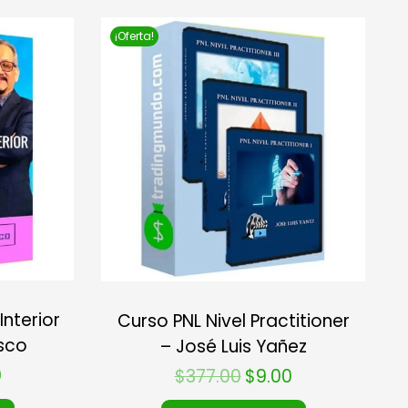
¡Oferta!
Interior
Curso PNL Nivel Practitioner
sco
– José Luis Yañez
0
$
377.00
$
9.00