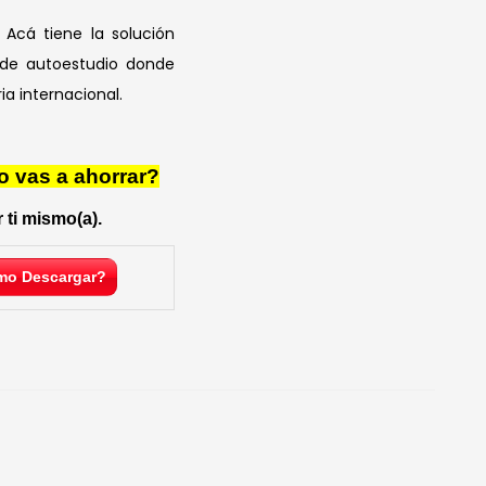
Acá tiene la solución
 de autoestudio donde
a internacional.
o vas a ahorrar?
 ti mismo(a).
o Descargar?