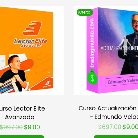
¡Oferta!
Curso Actualización 
urso Lector Elite
– Edmundo Vela
Avanzado
$
697.00
$
9.0
$
997.00
$
9.00