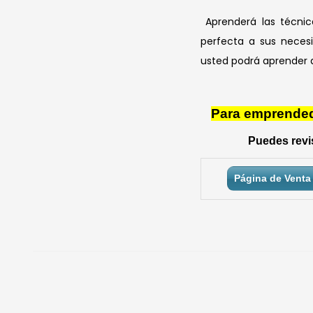
Aprenderá las técnic
perfecta a sus neces
usted podrá aprender d
Para emprendedo
Puedes revis
Página de Venta 