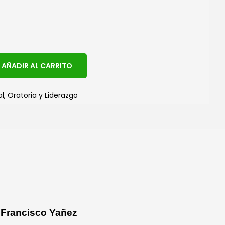
A
AÑADIR AL CARRITO
l
t
al
,
Oratoria y Liderazgo
e
r
n
a
t
i
v
e
 Francisco Yañez
: