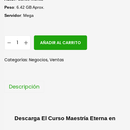
Peso
: 6.42 GB Aprox.
Servidor
: Mega
A
AÑADIR AL CARRITO
l
t
Categorías:
Negocios
,
Ventas
e
r
n
Descripción
a
t
i
v
Descarga El Curso Maestría Eterna en
e
: