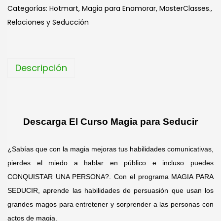
t
Categorías:
Hotmart
,
Magia para Enamorar
,
MasterClasses.
,
e
Relaciones y Seducción
r
n
a
Descripción
t
i
v
e
Descarga El Curso Magia para Seducir
:
¿Sabías que con la magia mejoras tus habilidades comunicativas,
pierdes el miedo a hablar en público e incluso puedes
CONQUISTAR UNA PERSONA?. Con el programa MAGIA PARA
SEDUCIR, aprende las habilidades de persuasión que usan los
grandes magos para entretener y sorprender a las personas con
actos de magia.