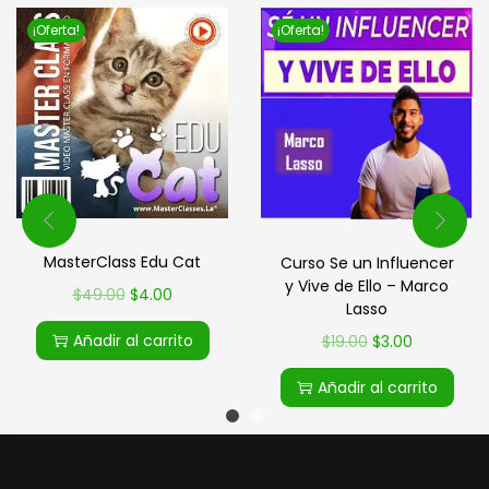
¡Oferta!
¡Oferta!
MasterClass Edu Cat
Curso Se un Influencer
y Vive de Ello – Marco
$
49.00
$
4.00
Lasso
Añadir al carrito
$
19.00
$
3.00
Añadir al carrito