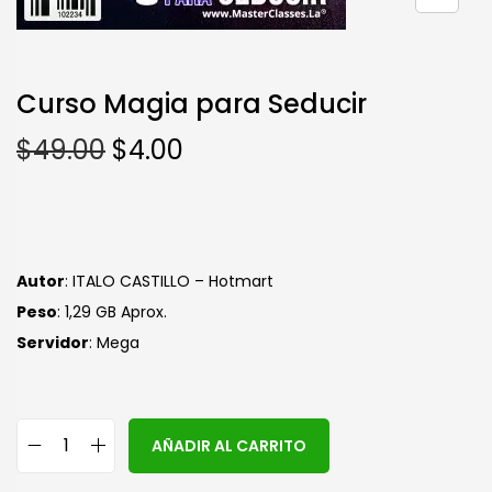
Curso Magia para Seducir
$
49.00
$
4.00
Autor
: ITALO CASTILLO – Hotmart
Peso
: 1,29 GB Aprox.
Servidor
: Mega
A
AÑADIR AL CARRITO
l