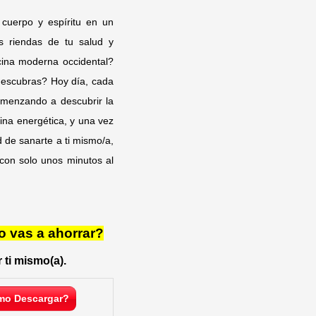
 cuerpo y espíritu en un
as riendas de tu salud y
icina moderna occidental?
 descubras? Hoy día, cada
omenzando a descubrir la
na energética, y una vez
d de sanarte a ti mismo/a,
, con solo unos minutos al
o vas a ahorrar?
 ti mismo(a).
o Descargar?