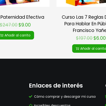
 Paternidad Efectiva
Curso Las 7 Reglas 
Para Hablar En Púb
$
247.00
$
9.00
Francisco Yañ
Añadir al carrito
$
197.00
$
6.00
Añadir al carrit
Enlaces de interés
Cómo comprar y descargar mi curso
Increíbles descuentos