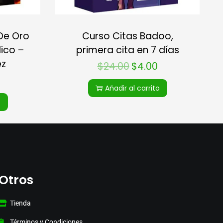
De Oro
Curso Citas Badoo,
lico –
primera cita en 7 días
ez
$
24.00
$
4.00
Añadir al carrito
o
Otros
Tienda
Términos y Condiciones