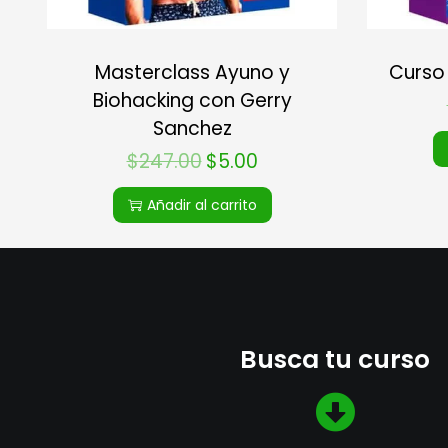
Curso
Masterclass Ayuno y
Biohacking con Gerry
Sanchez
$
247.00
$
5.00
Añadir al carrito
Busca tu curso