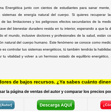
na Energética junto con cientos de estudiantes para sanar mente,
s sistemas de energía natural del cuerpo. Si quieres recuperar l
de las limitaciones y los peligrosos efectos secundarios de la med
clave del bienestar duradero resida en tu interior, esperando a que la
o el mundo, inclusive doctores y profesionales de la salud, están c
ón natural del cuerpo humano. Este fenómeno se conoce como medici
e es controlar tus sistemas energéticos, tú también tendrás la habilida
ar tu vitalidad y volver a un hermoso estado de equilibrio energético
res de bajos recursos. ¿Ya sabes cuánto diner
ar la página de ventas del autor y comparar los precios por
Descarga AQUÍ
(Autor)
¿Cóm