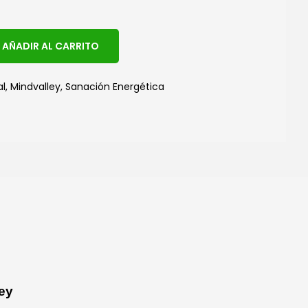
A
AÑADIR AL CARRITO
l
t
al
,
Mindvalley
,
Sanación Energética
e
r
n
a
t
i
v
e
:
ey