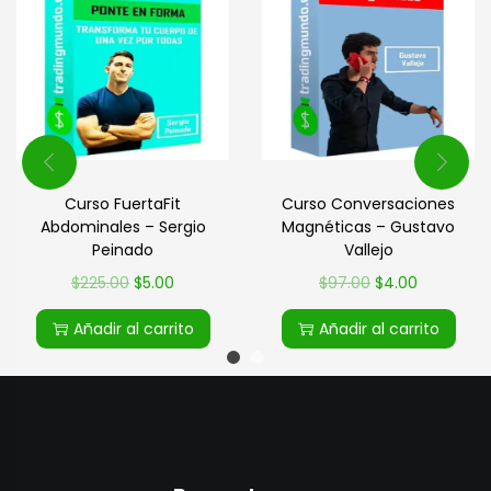
Curso FuertaFit
Curso Conversaciones
Abdominales – Sergio
Magnéticas – Gustavo
Peinado
Vallejo
$
225.00
$
5.00
$
97.00
$
4.00
Añadir al carrito
Añadir al carrito