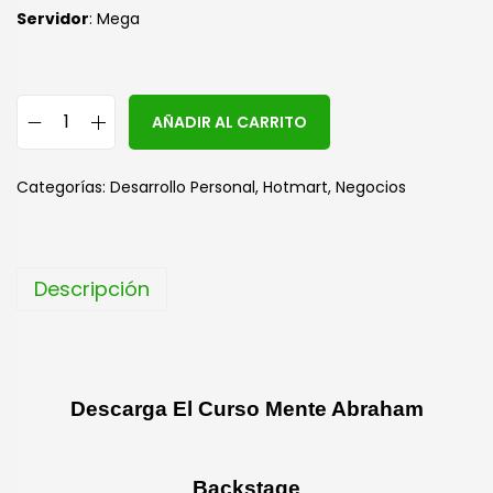
Servidor
: Mega
A
AÑADIR AL CARRITO
l
t
Categorías:
Desarrollo Personal
,
Hotmart
,
Negocios
e
r
n
Descripción
a
t
i
v
Descarga El Curso Mente Abraham
e
:
Backstage