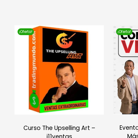
¡Oferta!
¡Oferta!
Event
Curso The Upselling Art –
Más
i11ventas