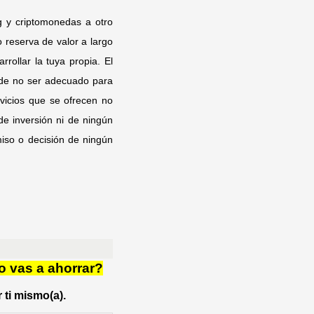
ng y criptomonedas a otro
 reserva de valor a largo
rollar la tuya propia. El
uede no ser adecuado para
rvicios que se ofrecen no
e inversión ni de ningún
miso o decisión de ningún
o vas a ahorrar?
 ti mismo(a).