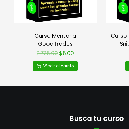
Curso Mentoria
Curso
GoodTrades
Sni
$
275.00
$
5.00
Añadir al carrito
Busca tu curso