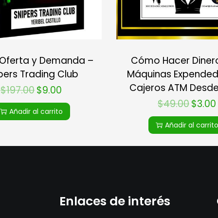
 Oferta y Demanda –
Cómo Hacer Diner
pers Trading Club
Máquinas Expended
Cajeros ATM Desd
$
197.00
$
9.00
$
49.00
$
3.00
Añadir al carrito
Añadir al carrit
Enlaces de interés