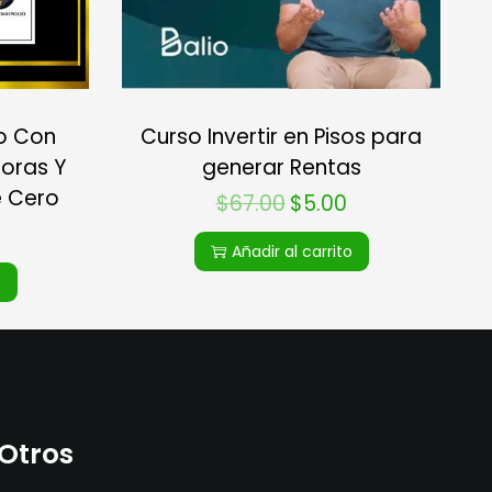
Curso Invertir en Pisos para
o Con
generar Rentas
oras Y
e Cero
$
67.00
$
5.00
Añadir al carrito
o
Otros