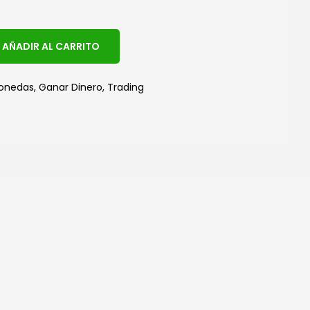
A
AÑADIR AL CARRITO
l
t
monedas
,
Ganar Dinero
,
Trading
e
r
n
a
t
i
v
e
: