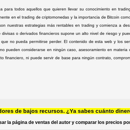
da para todos aquellos que quieren llevar su conocimiento en tradi
lmente en el trading de criptomonedas y la importancia de Bitcoin como
on nuestras estrategias más rentables en trading y comienza a desar
 divisas o derivados financieros supone un alto nivel de riesgo y p
al que no pueda permitirse perder. El contenido de esta web y los se
 no pueden considerarse en ningún caso, asesoramiento en materia d
to financiero, ni puede servir de base para ningún contrato, compro
res de bajos recursos. ¿Ya sabes cuánto diner
ar la página de ventas del autor y comparar los precios por