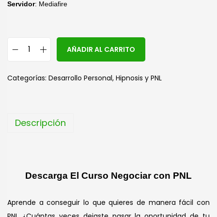
Servidor
: Mediafire
A
AÑADIR AL CARRITO
l
t
Categorías:
Desarrollo Personal
,
Hipnosis y PNL
e
r
n
Descripción
a
t
i
v
Descarga El Curso Negociar con PNL
e
:
Aprende a conseguir lo que quieres de manera fácil con
PNL ¿Cuántas veces dejaste pasar la oportunidad de tu