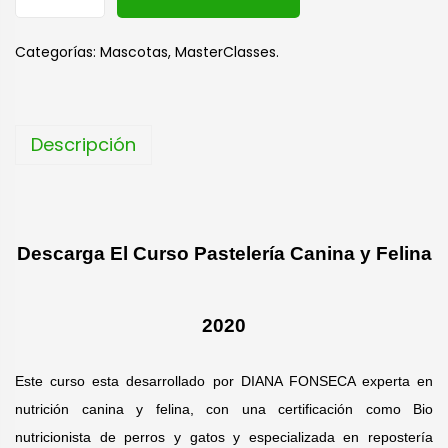
l
t
Categorías:
Mascotas
,
MasterClasses.
e
r
n
Descripción
a
t
i
v
Descarga El Curso Pastelería Canina y Felina
e
:
2020
Este curso esta desarrollado por DIANA FONSECA experta en
nutrición canina y felina, con una certificación como Bio
nutricionista de perros y gatos y especializada en repostería