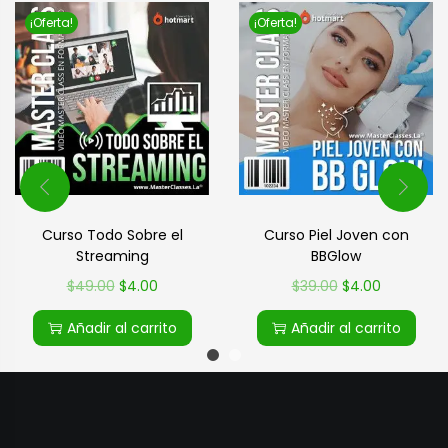
¡Oferta!
¡Oferta!
Curso Todo Sobre el
Curso Piel Joven con
Streaming
BBGlow
$
49.00
$
4.00
$
39.00
$
4.00
Añadir al carrito
Añadir al carrito