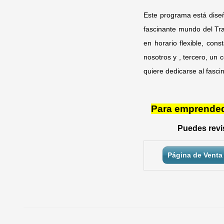
Este programa está dise
fascinante mundo del Tr
en horario flexible, con
nosotros y , tercero, un
quiere dedicarse al fasci
Para emprendedo
Puedes revis
Página de Venta 