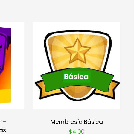
r –
Membresía Básica
ias
$
4.00