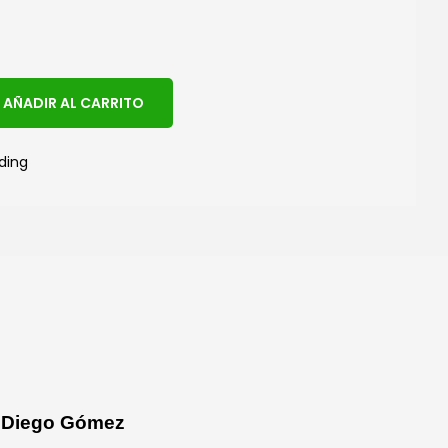
A
AÑADIR AL CARRITO
l
t
ding
e
r
n
a
t
i
v
e
:
n Diego Gómez