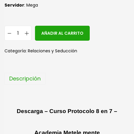
S
ervidor
: Mega
A
AÑADIR AL CARRITO
l
t
Categoría:
Relaciones y Seducción
e
r
n
Descripción
a
t
i
v
Descarga – Curso Protocolo 8 en 7 –
e
:
Academia Metele mente