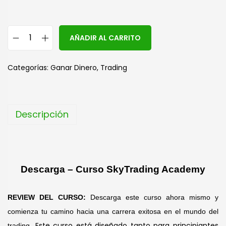
A
AÑADIR AL CARRITO
l
t
Categorías:
Ganar Dinero
,
Trading
e
r
n
Descripción
a
t
i
v
Descarga – Curso SkyTrading Academy
e
:
REVIEW DEL CURSO:
Descarga este curso ahora mismo y
comienza tu camino hacia una carrera exitosa en el mundo del
Este curso está diseñado tanto para principiantes
trading.