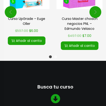
Curso Master choach
Curso UpGrade – Euge
negocios PNL –
Oller
Edmundo Velasco
$
597.00
$
6.00
$
497.00
$
7.00
Añadir al carrito
Añadir al carrito
Busca tu curso