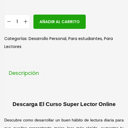
A
AÑADIR AL CARRITO
l
t
Categorías:
Desarrollo Personal
,
Para estudiantes
,
Para
e
Lectores
r
n
a
Descripción
t
i
v
e
Descarga El Curso Super Lector Online
:
Descubre como desarrollar un buen hábito de lectura diaria para
que puedas concentrarte mejor, leer más rápido, aumentar tu