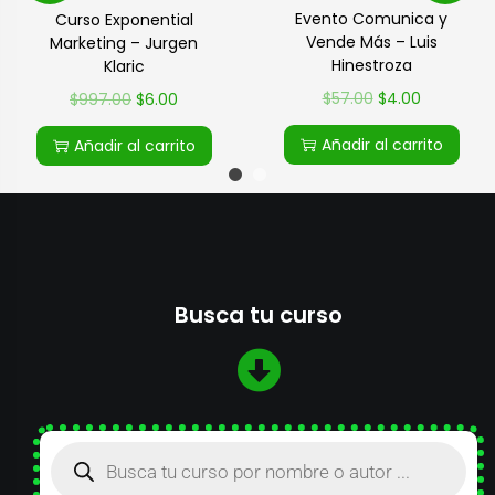
Evento Comunica y
Curso Exponential
Vende Más – Luis
Marketing – Jurgen
Hinestroza
Klaric
$
57.00
$
4.00
$
997.00
$
6.00
Añadir al carrito
Añadir al carrito
Busca tu curso