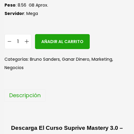
Peso
: 8.56 GB Aprox.
Servidor
: Mega
A
AÑADIR AL CARRITO
l
t
Categorías:
Bruno Sanders
,
Ganar Dinero
,
Marketing
,
e
Negocios
r
n
a
Descripción
t
i
v
e
Descarga El Curso Suprive Mastery 3.0 –
: