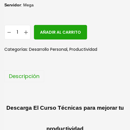
Servidor
: Mega
A
AÑADIR AL CARRITO
l
t
Categorías:
Desarrollo Personal
,
Productividad
e
r
n
Descripción
a
t
i
v
Descarga El Curso Técnicas para mejorar tu
e
:
productividad