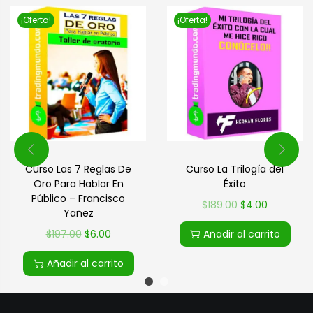
¡Oferta!
¡Oferta!
Curso Las 7 Reglas De
Curso La Trilogía del
Oro Para Hablar En
Éxito
Público – Francisco
$
189.00
$
4.00
Yañez
$
197.00
$
6.00
Añadir al carrito
Añadir al carrito