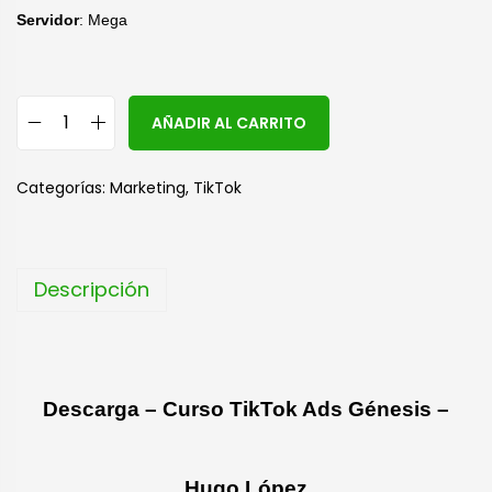
S
ervidor
: Mega
A
AÑADIR AL CARRITO
l
t
Categorías:
Marketing
,
TikTok
e
r
n
Descripción
a
t
i
v
Descarga – Curso TikTok Ads Génesis –
e
:
Hugo López