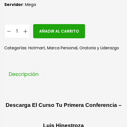
Servidor
: Mega
A
AÑADIR AL CARRITO
l
t
Categorías:
Hotmart
,
Marca Personal
,
Oratoria y Liderazgo
e
r
n
Descripción
a
t
i
v
Descarga El Curso Tu Primera Conferencia –
e
:
Luis Hinestroza