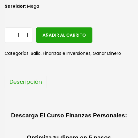
S
ervidor
: Mega
A
AÑADIR AL CARRITO
l
t
Categorías:
Balio
,
Finanzas e Inversiones
,
Ganar Dinero
e
r
n
Descripción
a
t
i
v
Descarga El Curso Finanzas Personales:
e
:
Optimiza tu dinero en 5 pasos