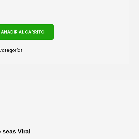
A
AÑADIR AL CARRITO
l
t
Categorías
e
r
n
a
t
i
v
e
:
 seas Viral