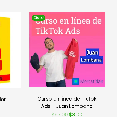
¡Oferta!
Curso en línea de TikTok
dor
Ads – Juan Lombana
$
97.00
$
8.00