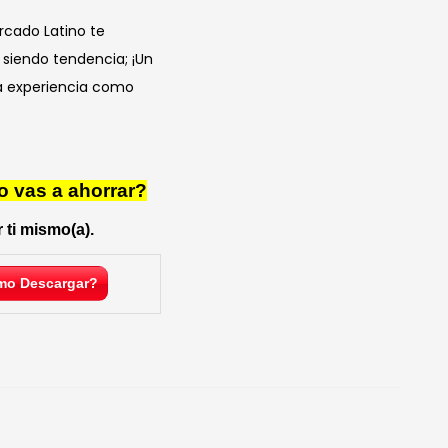
rcado Latino te
 siendo tendencia; ¡Un
sa experiencia como
o vas a ahorrar?
 ti mismo(a).
o Descargar?