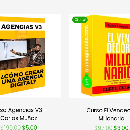
¡Oferta!
so Agencias V3 –
Curso El Vende
Carlos Muñoz
Millonario
$
199.00
$
5.00
$
97.00
$
3.00