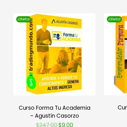
¡Oferta!
¡Oferta!
Cur
Curso Forma Tu Academia
– Agustín Casorzo
$
247.00
$
9.00