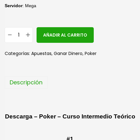
Servidor
: Mega
A
AÑADIR AL CARRITO
l
t
Categorías:
Apuestas
,
Ganar Dinero
,
Poker
e
r
n
Descripción
a
t
i
v
Descarga – Poker – Curso Intermedio Teórico
e
:
#1