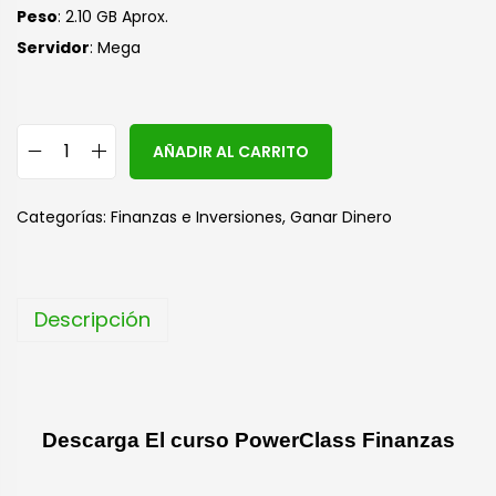
Peso
: 2.10 GB Aprox.
Servidor
: Mega
A
AÑADIR AL CARRITO
l
t
Categorías:
Finanzas e Inversiones
,
Ganar Dinero
e
r
n
Descripción
a
t
i
v
Descarga El curso PowerClass Finanzas
e
: