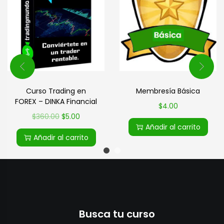
Curso Trading en
Membresía Básica
FOREX – DINKA Financial
$
4.00
$
360.00
$
5.00
Añadir al carrito
Añadir al carrito
Busca tu curso