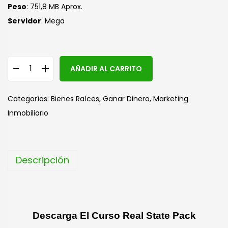
Peso
: 751,8 MB Aprox.
Servidor
: Mega
A
AÑADIR AL CARRITO
l
t
Categorías:
Bienes Raíces
,
Ganar Dinero
,
Marketing
e
Inmobiliario
r
n
a
Descripción
t
i
v
e
Descarga El Curso Real State Pack
: