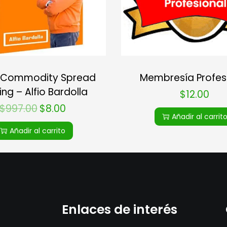
 Commodity Spread
Membresía Profes
ing – Alfio Bardolla
$
12.00
$
997.00
$
8.00
Añadir al carrit
Añadir al carrito
Enlaces de interés