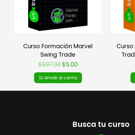
Curso Formación Marvel
Curso
Swing Trade
Trad
$
597.00
$
5.00
Añadir al carrito
Busca tu curso