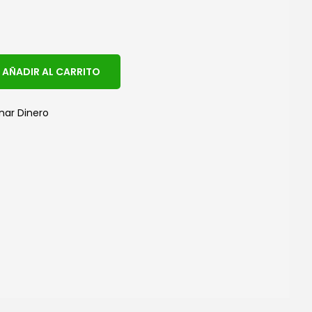
A
AÑADIR AL CARRITO
l
t
nar Dinero
e
r
n
a
t
i
v
e
: