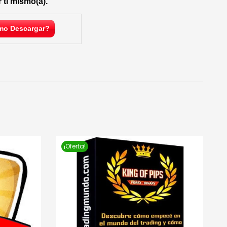
 ti mismo(a).
o Descargar?
¡Oferta!