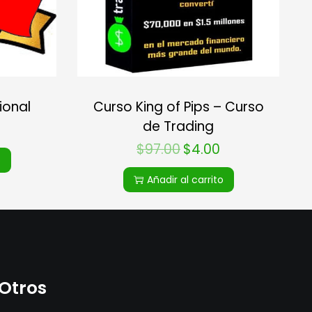
ional
Curso King of Pips – Curso
de Trading
$
97.00
$
4.00
o
Añadir al carrito
Otros