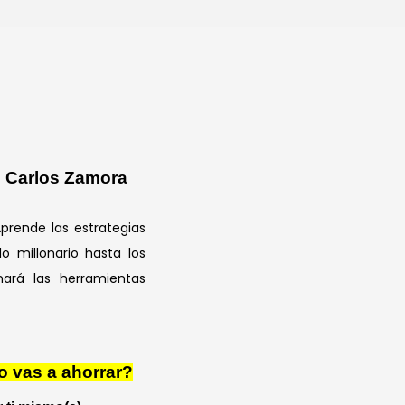
n Carlos Zamora
prende las estrategias
lo millonario hasta los
nará las herramientas
o vas a ahorrar?