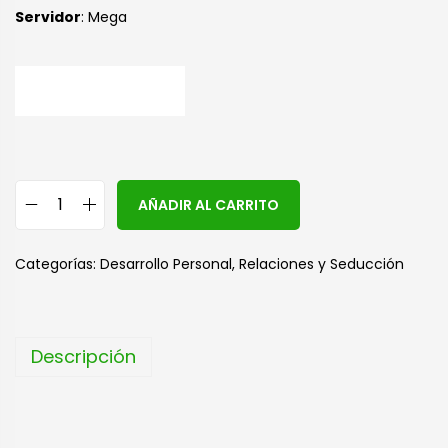
Servidor
: Mega
A
AÑADIR AL CARRITO
l
t
Categorías:
Desarrollo Personal
,
Relaciones y Seducción
e
r
n
Descripción
a
t
i
v