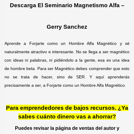
Descarga El Seminario Magnetismo Alfa –
e
:
Gerry Sanchez
Aprende a Forjarte como un Hombre Alfa Magnético y sé
naturalmente atractivo e interesante. No se llega a ser magnético
con ideas ni palabras, ni pidiéndolo a la gente, esa es una idea
de hombre beta. Para ser Magnético debes comprender que esto
no se trata de hacer, sino de SER. Y aquí aprenderás
precisamente a ser, a Forjarte como un Hombre Alfa Magnético.
Para emprendedores de bajos recursos. ¿Ya
sabes cuánto dinero vas a ahorrar?
Puedes revisar la página de ventas del autor y