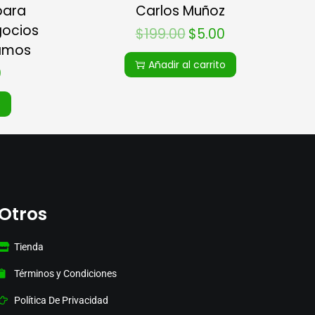
para
Carlos Muñoz
gocios
$
199.00
$
5.00
Ramos
Añadir al carrito
0
o
Otros
Tienda
Términos y Condiciones
Política De Privacidad