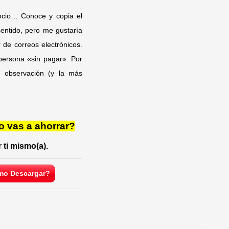
gocio… Conoce y copia el
sentido, pero me gustaría
 de correos electrónicos.
 persona «sin pagar». Por
a observación (y la más
o vas a ahorrar?
 ti mismo(a).
o Descargar?