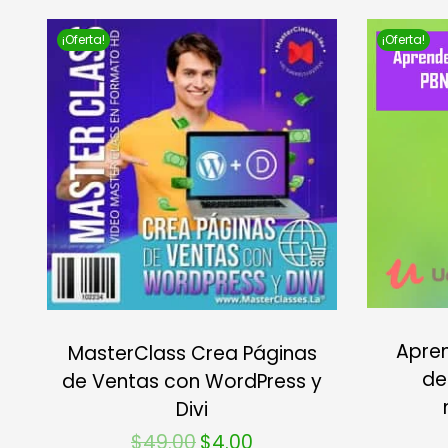
¡Oferta!
¡Oferta!
Apren
MasterClass Crea Páginas
de
de Ventas con WordPress y
Divi
$
49.00
$
4.00