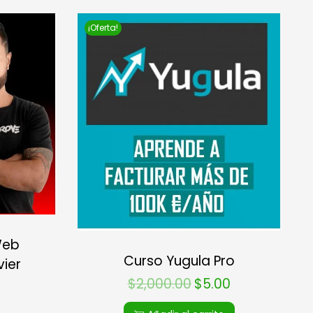
¡Oferta!
Web
Curso Yugula Pro
ier
$
2,000.00
$
5.00