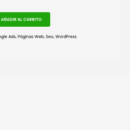
A
AÑADIR AL CARRITO
l
t
gle Ads
,
Páginas Web
,
Seo
,
WordPress
e
r
n
a
t
i
v
e
: