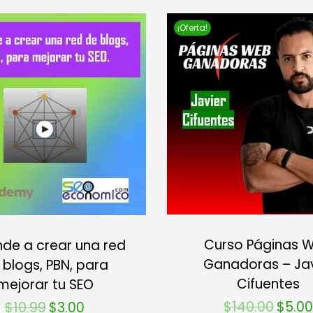
¡Oferta!
Curso Páginas 
de a crear una red
Ganadoras – Jav
 blogs, PBN, para
Cifuentes
mejorar tu SEO
$
140.00
$
5.00
$
10.99
$
3.00