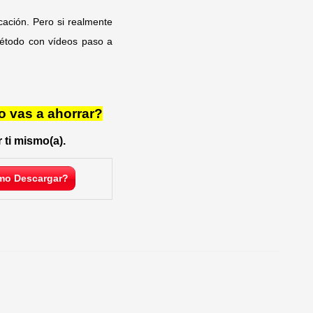
cación. Pero si realmente
método con vídeos paso a
o vas a ahorrar?
 ti mismo(a).
o Descargar?