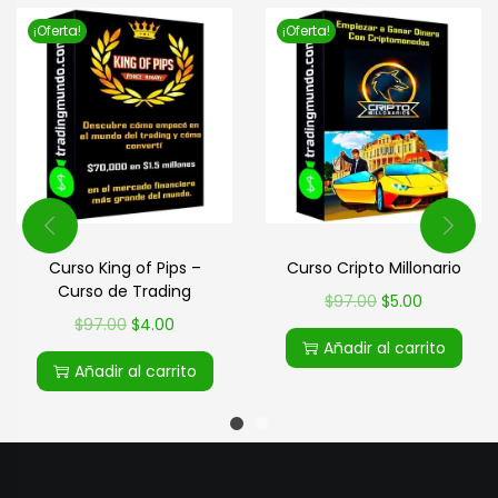
¡Oferta!
¡Oferta!
Curso King of Pips –
Curso Cripto Millonario
Curso de Trading
$
97.00
$
5.00
$
97.00
$
4.00
Añadir al carrito
Añadir al carrito