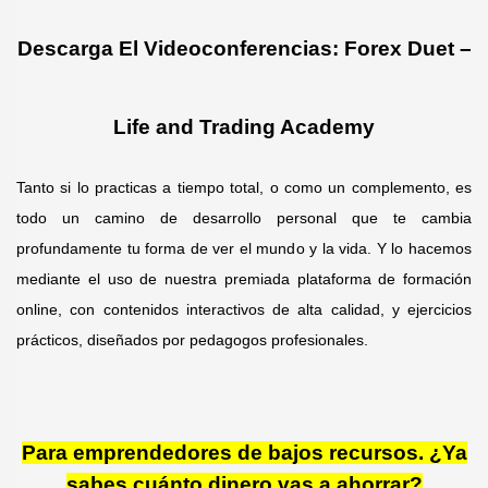
v
Descarga El Videoconferencias: Forex Duet –
e
:
Life and Trading Academy
Tanto si lo practicas a tiempo total, o como un complemento, es
todo un camino de desarrollo personal que te cambia
profundamente tu forma de ver el mundo y la vida. Y lo hacemos
mediante el uso de nuestra premiada plataforma de formación
online, con contenidos interactivos de alta calidad, y ejercicios
prácticos, diseñados por pedagogos profesionales.
Para emprendedores de bajos recursos. ¿Ya
sabes cuánto dinero vas a ahorrar?