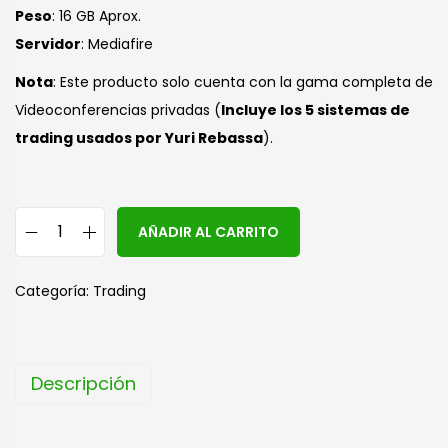
Peso
: 16 GB Aprox.
Servidor
: Mediafire
Nota
: Este producto solo cuenta con la gama completa de
Videoconferencias privadas (
Incluye los 5 sistemas de
trading usados por Yuri Rebassa
).
A
AÑADIR AL CARRITO
l
t
Categoría:
Trading
e
r
n
Descripción
a
t
i