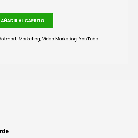
A
AÑADIR AL CARRITO
l
t
Hotmart
,
Marketing
,
Video Marketing
,
YouTube
e
r
n
a
t
i
v
e
:
rde